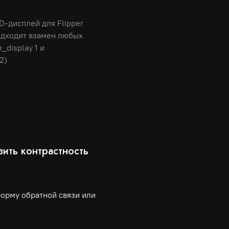
-дисплей для Flipper 
одходит взамен любых 
display 1 и 
2)
зить контрастность
форму обратной связи или