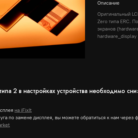
Описание
Оригинальный LCD
Zero типа ERC. П
экранов (hardware_
hardware_display 
типа 2 в настройках устройства необходимо сни
исплея
на iFixIt
уга по замене дисплея, вы можете обратиться к нам через 
rket